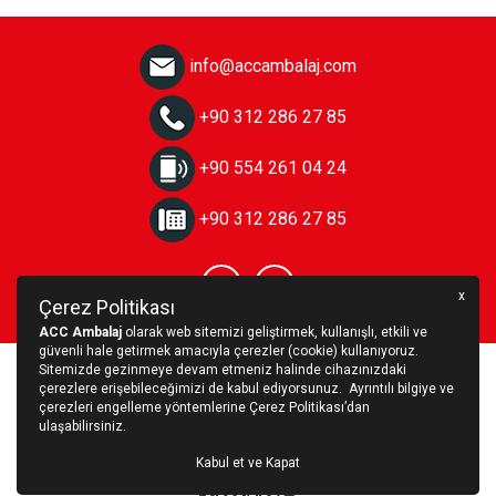
info@accambalaj.com
+90 312 286 27 85
+90 554 261 04 24
+90 312 286 27 85
x
Çerez Politikası
ACC Ambalaj
olarak web sitemizi geliştirmek, kullanışlı, etkili ve
güvenli hale getirmek amacıyla çerezler (cookie) kullanıyoruz.
Sitemizde gezinmeye devam etmeniz halinde cihazınızdaki
Copyright © 2023 ACC Ambalaj
çerezlere erişebileceğimizi de kabul ediyorsunuz. Ayrıntılı bilgiye ve
çerezleri engelleme yöntemlerine
Çerez Politikası
’dan
Çerez Politikası
KVKK
ulaşabilirsiniz.
Kabul et ve Kapat